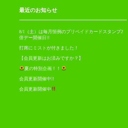
ョ
最近のお知らせ
ン
8/1（土）は毎月恒例のプリペイドカードスタンプ2
倍デー開催日!!
打席にミストが付きました！
【会員更新はお済みですか？】
夏の特別企画！！
会員更新開催中!!
会員更新開催中