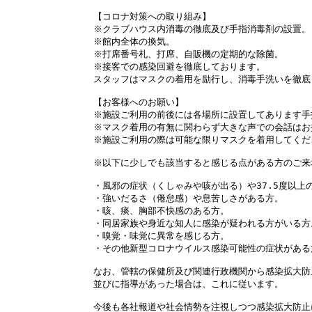
【コロナ対策への取り組み】

※クラブハウス内消毒の徹底及び手指消毒剤の設置。(
※館内全体の換気。

※打席番号札、打席、自販機の定期的な除菌。

※接客での感染回避を徹底しております。

スタッフはマスクの着用を励行し、消毒手洗いを徹底
【お客様へのお願い】

※施設ご利用の前後には各場所に設置してあります手
※マスク着用の有無に関わらず大きな声での会話はお
※施設ご利用の際は可能な限りマスクを着用してくださ
※以下に少しでも該当すると感じる点がある方のご来
・風邪の症状（くしゃみや咳が出る）や37.5度以上の
・強いだるさ（倦怠感）や息苦しさがある方。

・咳、痰、胸部不快感のある方。

・同居家族や身近な知人に感染が疑われる方がいる方。
・嗅覚・味覚に異常を感じる方。

・その他新型コロナウイルス感染可能性の症状がある方
なお、管轄の保健所及び関連行政機関から感染拡大防
並びに指導があった場合は、これに従います。

今後も各社報道や社会情勢を注視しつつ感染拡大防止