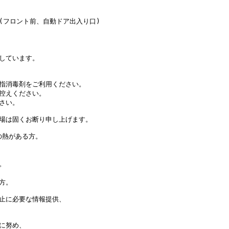
フロント前、自動ドア出入り口)

しています。

指消毒剤をご利用ください。

控えください。

い。

場は固くお断り申し上げます。

熱がある方。



。

止に必要な情報提供、

に努め、
