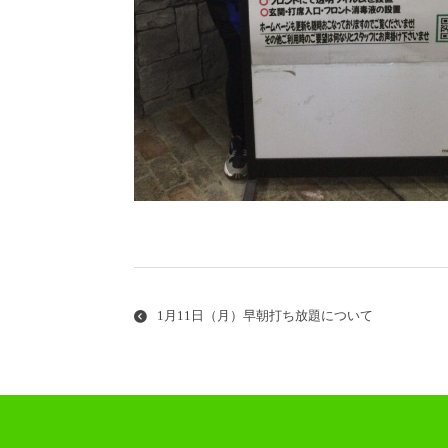
投
稿
ナ
1月11日（月）早朝打ち放題について
ビ
ゲ
ー
シ