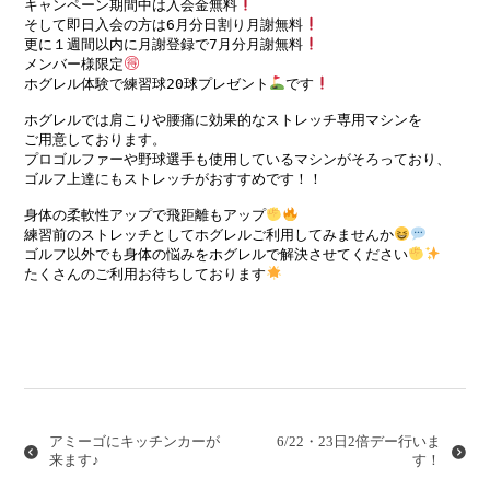
キャンペーン期間中は入会金無料
そして即日入会の方は6月分日割り月謝無料
更に１週間以内に月謝登録で7月分月謝無料
メンバー様限定
ホグレル体験で練習球20球プレゼント
です
ホグレルでは肩こりや腰痛に効果的なストレッチ専用マシンを

ご用意しております。

プロゴルファーや野球選手も使用しているマシンがそろっており、

ゴルフ上達にもストレッチがおすすめです！！ 

身体の柔軟性アップで飛距離もアップ
練習前のストレッチとしてホグレルご利用してみませんか
ゴルフ以外でも身体の悩みをホグレルで解決させてください
たくさんのご利用お待ちしております
投
稿
ナ
アミーゴにキッチンカーが
6/22・23日2倍デー行いま
ビ
来ます♪
す！