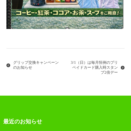
投
稿
ナ
グリップ交換キャンペーン
3/1（日）は毎月恒例のプリ
ビ
のお知らせ
ペイドカード購入時スタン
プ2倍デー
ゲ
ー
シ
ョ
ン
最近のお知らせ