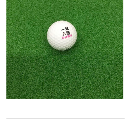
投
稿
ナ