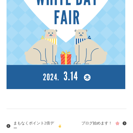
投
稿
ナ
まもなくポイント2倍デ
ブログ始めます！
ビ
ー