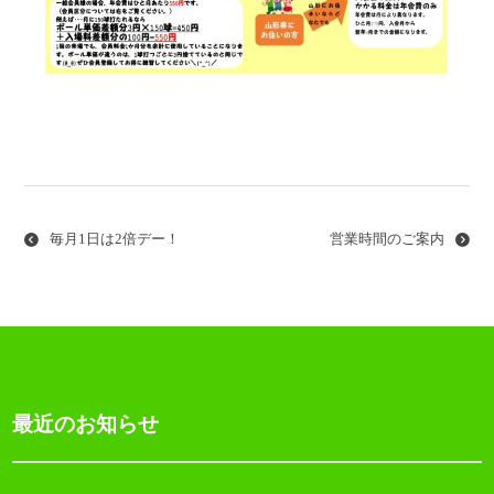
投
稿
ナ
毎月1日は2倍デー！
営業時間のご案内
ビ
ゲ
ー
シ
ョ
最近のお知らせ
ン