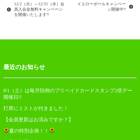
ナ
12/2（火）～12/31（水）会
イエローボールキャンペー
ビ
員入会金無料キャンペーン
ン開催中!!
を開催いたします!!
ゲ
ー
シ
ョ
ン
最近のお知らせ
8/1（土）は毎月恒例のプリペイドカードスタンプ2倍デー
開催日!!
打席にミストが付きました！
【会員更新はお済みですか？】
夏の特別企画！！