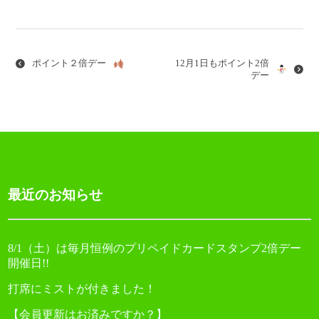
投
稿
ナ
ポイント２倍デー
12月1日もポイント2倍
ビ
デー
ゲ
ー
シ
ョ
最近のお知らせ
ン
8/1（土）は毎月恒例のプリペイドカードスタンプ2倍デー
開催日!!
打席にミストが付きました！
【会員更新はお済みですか？】