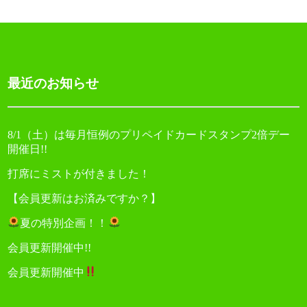
ゲ
ー
シ
ョ
最近のお知らせ
ン
8/1（土）は毎月恒例のプリペイドカードスタンプ2倍デー
開催日!!
打席にミストが付きました！
【会員更新はお済みですか？】
夏の特別企画！！
会員更新開催中!!
会員更新開催中