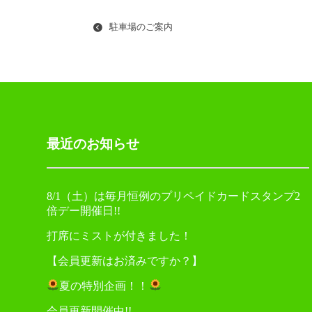
ナ
駐車場のご案内
ビ
ゲ
ー
シ
ョ
最近のお知らせ
ン
8/1（土）は毎月恒例のプリペイドカードスタンプ2
倍デー開催日!!
打席にミストが付きました！
【会員更新はお済みですか？】
夏の特別企画！！
会員更新開催中!!