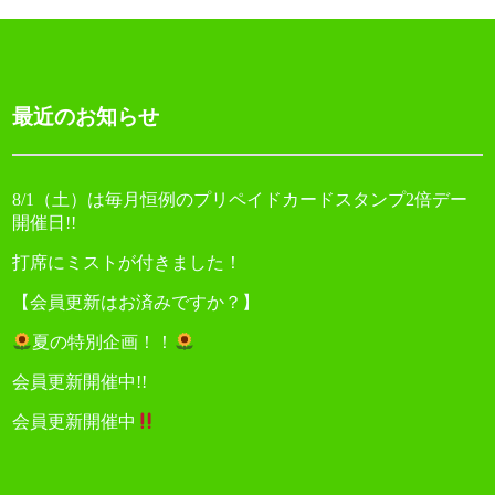
ー
シ
ョ
最近のお知らせ
ン
8/1（土）は毎月恒例のプリペイドカードスタンプ2倍デー
開催日!!
打席にミストが付きました！
【会員更新はお済みですか？】
夏の特別企画！！
会員更新開催中!!
会員更新開催中