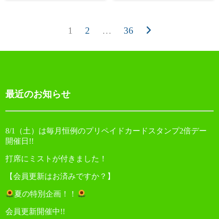
1
2
…
36
次
投
へ
稿
ナ
ビ
ゲ
ー
最近のお知らせ
シ
ョ
ン
8/1（土）は毎月恒例のプリペイドカードスタンプ2倍デー
開催日!!
打席にミストが付きました！
【会員更新はお済みですか？】
夏の特別企画！！
会員更新開催中!!