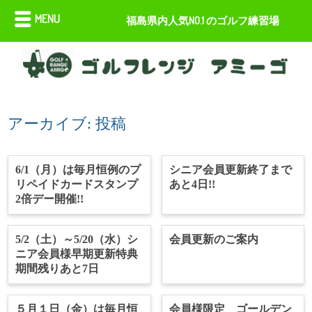
MENU
福島県内人気NO.1 のゴルフ練習場
アーカイブ:
投稿
6/1（月）は毎月恒例のプ
シニア会員更新終了まで
リペイドカードスタンプ
あと4日!!
2倍デー開催!!
5/2（土）～5/20（水）シ
会員更新のご案内
ニア会員様早期更新特典
期間残りあと7日
５月１日（金）は毎月恒
会員様限定 ゴールデン