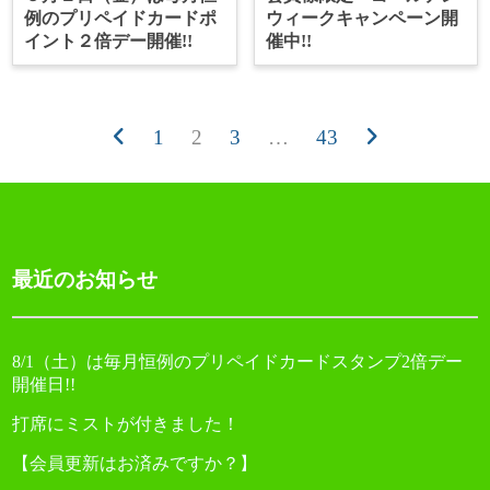
例のプリペイドカードポ
ウィークキャンペーン開
イント２倍デー開催!!
催中!!
1
2
3
…
43
前
次
投
へ
へ
稿
ナ
ビ
ゲ
ー
最近のお知らせ
シ
ョ
ン
8/1（土）は毎月恒例のプリペイドカードスタンプ2倍デー
開催日!!
打席にミストが付きました！
【会員更新はお済みですか？】